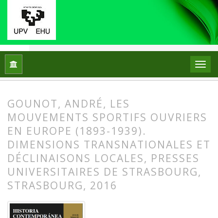
Inicio
Archivos
Núm. 58 (2018)
Reseñas
GOUNOT, ANDRÉ, LES
MOUVEMENTS SPORTIFS OUVRIERS
EN EUROPE (1893-1939).
DIMENSIONS TRANSNATIONALES ET
DÉCLINAISONS LOCALES, PRESSES
UNIVERSITAIRES DE STRASBOURG,
STRASBOURG, 2016
##plugins.themes.bootstrap3.article.
##plugins.themes.bootstrap3.article.