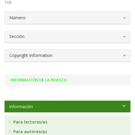
106
##plugins.themes.bootstrap3.article.d
Número
Sección
Copyright Information
INFORMACIÓN DE LA REVISTA
Información
Para lectores/as
Para autores/as