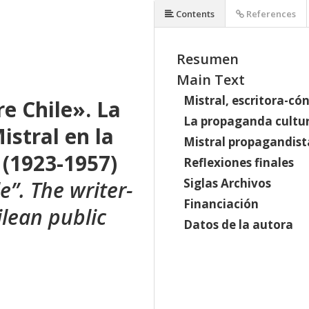
Contents
References
Resumen
Main Text
Mistral, escritora-có
re Chile». La
La propaganda cultur
istral en la
Mistral propagandist
 (1923-1957)
Reflexiones finales
Siglas Archivos
e”. The writer-
Financiación
ilean public
Datos de la autora