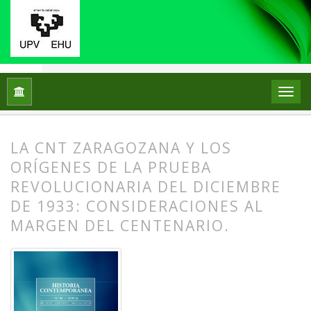
Inicio
Archivos
Núm. 80 (2026): Historias del ecologismo, in
LA CNT ZARAGOZANA Y LOS
ORÍGENES DE LA PRUEBA
REVOLUCIONARIA DEL DICIEMBRE
DE 1933: CONSIDERACIONES AL
MARGEN DEL CENTENARIO.
##plugins.themes.bootstrap3.article.
##plugins.themes.bootstrap3.article.