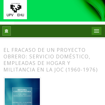
Inicio
Archivos
Núm. 80 (2026): Historias del ecologismo, in
EL FRACASO DE UN PROYECTO
OBRERO: SERVICIO DOMÉSTICO,
EMPLEADAS DE HOGAR Y
MILITANCIA EN LA JOC (1960-1976)
##plugins.themes.bootstrap3.article.
##plugins.themes.bootstrap3.article.