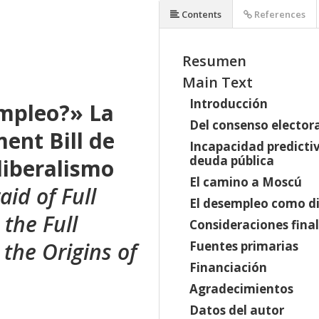
Contents
References
Resumen
Main Text
Introducción
empleo?» La
Del consenso electora
ent Bill de
Incapacidad predictiv
deuda pública
liberalismo
El camino a Moscú
aid of Full
El desempleo como dis
the Full
Consideraciones fina
the Origins of
Fuentes primarias
Financiación
Agradecimientos
Datos del autor