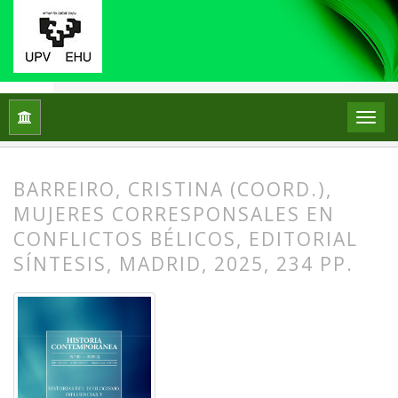
Inicio
Archivos
Núm. 80 (2026): Historias del ecologismo, in
BARREIRO, CRISTINA (COORD.),
MUJERES CORRESPONSALES EN
CONFLICTOS BÉLICOS, EDITORIAL
SÍNTESIS, MADRID, 2025, 234 PP.
##plugins.themes.bootstrap3.article.
##plugins.themes.bootstrap3.article.