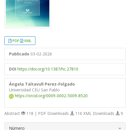
PDF
XML
Publicado
03-02-2026
DOI
https://doi.org/10.1387/hc.27810
Ángela Taltavull Perez-Folgado
Universidad CEU San Pablo
https://orcid.org/0009-0002-5009-8520
Abstract
118 | PDF Downloads
116 XML Downloads
9
##plugins.themes.bootstrap3.article.d
Número