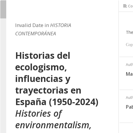
Co
Invalid Date in
HISTORIA
The
CONTEMPORÁNEA
Cop
Historias del
ecologismo,
Aut
Mar
influencias y
trayectorias en
Aut
España (1950-2024)
Pa
Histories of
environmentalism,