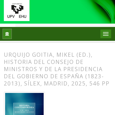
Inicio
Archivos
Núm. 80 (2026): Historias del ecologismo, in
URQUIJO GOITIA, MIKEL (ED.),
HISTORIA DEL CONSEJO DE
MINISTROS Y DE LA PRESIDENCIA
DEL GOBIERNO DE ESPAÑA (1823-
2013), SÍLEX, MADRID, 2025, 546 PP
##plugins.themes.bootstrap3.article.
##plugins.themes.bootstrap3.article.