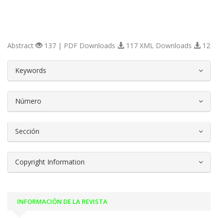
Abstract
137 | PDF Downloads
117 XML Downloads
12
##plugins.themes.bootstrap3.article.d
Keywords
Número
Sección
Copyright Information
INFORMACIÓN DE LA REVISTA