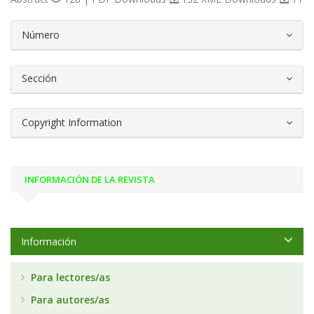
##plugins.themes.bootstrap3.article.d
Número
Sección
Copyright Information
INFORMACIÓN DE LA REVISTA
Información
Para lectores/as
Para autores/as