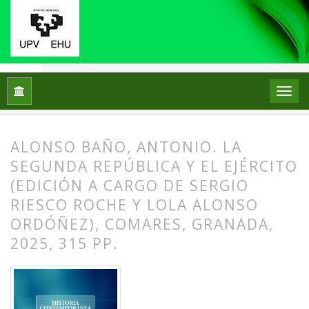
Inicio
Archivos
Núm. 80 (2026): Historias del ecologismo, in
ALONSO BAÑO, ANTONIO. LA
SEGUNDA REPÚBLICA Y EL EJÉRCITO
(EDICIÓN A CARGO DE SERGIO
RIESCO ROCHE Y LOLA ALONSO
ORDÓÑEZ), COMARES, GRANADA,
2025, 315 PP.
##plugins.themes.bootstrap3.article.
##plugins.themes.bootstrap3.article.