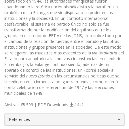
sobre todo en 1944, las autoridades franquistas fueron
abandonando la retórica nacionalsindicalista y la parafernalia
simbólica de la Falange, que vio disputado su poder en las
instituciones y la sociedad. En un contexto internacional
desfavorable, el sistema de partido único no sólo se fue
transformando por la modificación del equilibrio entre los
grupos en el interior de FET y de las JONS, sino sobre todo por
el cambio de la relación de fuerzas entre el partido y las otras
instituciones y grupos presentes en la sociedad. De este modo,
se relegaron las muestras más evidentes de la
vía totalitaria
del
Estado para adaptarlo a las nuevas circunstancias en el exterior.
Sin embargo, la Falange continuó siendo, además de un
aparato de control de las instituciones, un «corsé social»
al
servicio del
nuevo Estado
en las circunstancias políticas que se
sucedieron en la inmediata posguerra mundial, como ocurrió
con la celebración del referéndum de 1947 y las elecciones
municipales de 1948.
Abstract
593 | PDF Downloads
1441
##plugins.themes.bootstrap3.article.d
References