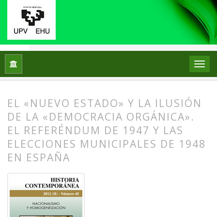
Inicio
Archivos
Núm. 45 (2012): Nacionalismo y homogenei
EL «NUEVO ESTADO» Y LA ILUSIÓN
DE LA «DEMOCRACIA ORGÁNICA».
EL REFERÉNDUM DE 1947 Y LAS
ELECCIONES MUNICIPALES DE 1948
EN ESPAÑA
##plugins.themes.bootstrap3.article.
##plugins.themes.bootstrap3.article.