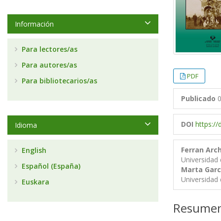
Información
Para lectores/as
Para autores/as
PDF
Para bibliotecarios/as
Publicado
0
DOI
https:/
Idioma
Ferran Arch
English
Universidad 
Español (España)
Marta Garc
Universidad 
Euskara
Resume