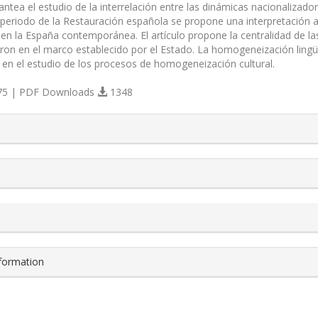
lantea el estudio de la interrelación entre las dinámicas nacionalizado
l periodo de la Restauración española se propone una interpretación alt
 en la España contemporánea. El artículo propone la centralidad de la
ron en el marco establecido por el Estado. La homogeneización lingüís
 en el estudio de los procesos de homogeneización cultural.
5 | PDF Downloads
1348
s.themes.bootstrap3.article.details##
nformation