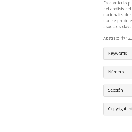
Este artículo p
del análisis de
nacionalizador
que se produje
aspectos clave
Abstract
127
##plugin
Keywords
Número
Sección
Copyright I