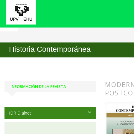
Inicio
Archivos
Núm. 45 (2012): Nacionalismo
Historia Contemporánea
MODERN
INFORMACIÓN DE LA REVISTA
POSTCO
##plugin
##plugin
IDR Dialnet