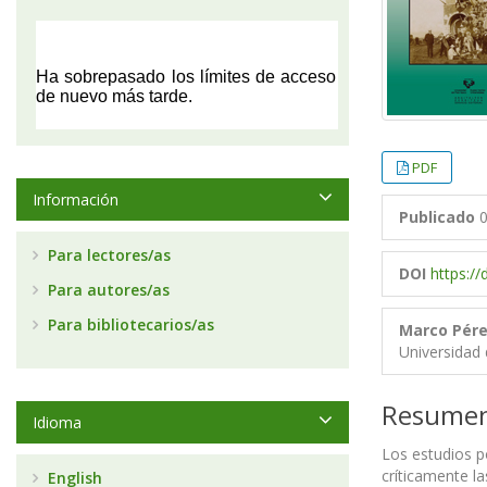
PDF
Información
Publicado
0
Para lectores/as
DOI
https:/
Para autores/as
Para bibliotecarios/as
Marco Pér
Universidad
Resume
Idioma
Los estudios p
críticamente la
English