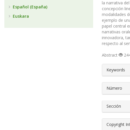
la narrativa d
Español (España)
concepción line
modalidades de
Euskara
ejemplo de una
papel central e
narrativas oral
innovadora, ta
respecto al se
Abstract
244
##plugin
Keywords
Número
Sección
Copyright I