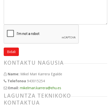
Bidali
KONTAKTU NAGUSIA
Name:
Mikel Mari Karrera Egialde
Telefonoa
943015254
Email:
mikelmari.karrera@ehu.es
LAGUNTZA TEKNIKOKO
KONTAKTUA