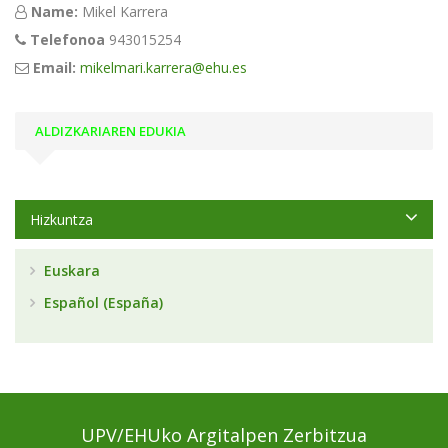
Name:
Mikel Karrera
Telefonoa
943015254
Email:
mikelmari.karrera@ehu.es
ALDIZKARIAREN EDUKIA
Hizkuntza
Euskara
Español (España)
UPV/EHUko Argitalpen Zerbitzua