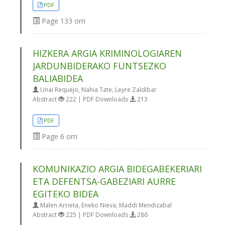
PDF
Page
133 orri
HIZKERA ARGIA KRIMINOLOGIAREN
JARDUNBIDERAKO FUNTSEZKO
BALIABIDEA
Unai Requejo, Nahia Tate, Leyre Zaldibar
Abstract
222 | PDF Downloads
213
PDF
Page
6 orri
KOMUNIKAZIO ARGIA BIDEGABEKERIARI
ETA DEFENTSA-GABEZIARI AURRE
EGITEKO BIDEA
Malen Arrieta, Eneko Nieva, Maddi Mendizabal
Abstract
225 | PDF Downloads
286