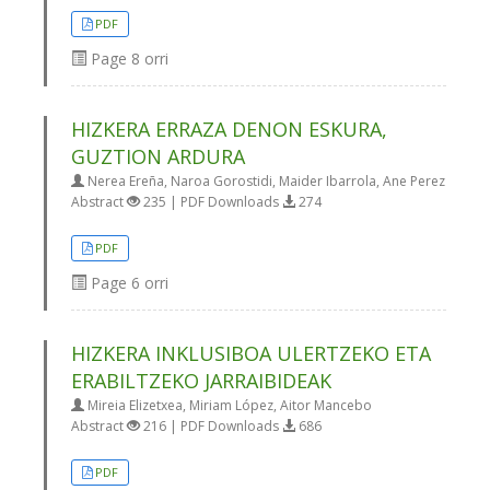
PDF
Page
8 orri
HIZKERA ERRAZA DENON ESKURA,
GUZTION ARDURA
Nerea Ereña, Naroa Gorostidi, Maider Ibarrola, Ane Perez
Abstract
235 | PDF Downloads
274
PDF
Page
6 orri
HIZKERA INKLUSIBOA ULERTZEKO ETA
ERABILTZEKO JARRAIBIDEAK
Mireia Elizetxea, Miriam López, Aitor Mancebo
Abstract
216 | PDF Downloads
686
PDF