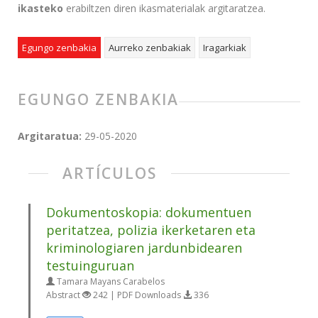
ikasteko
erabiltzen diren ikasmaterialak argitaratzea.
Egungo zenbakia
Aurreko zenbakiak
Iragarkiak
EGUNGO ZENBAKIA
Argitaratua:
29-05-2020
ARTÍCULOS
Dokumentoskopia: dokumentuen
peritatzea, polizia ikerketaren eta
kriminologiaren jardunbidearen
testuinguruan
Tamara Mayans Carabelos
Abstract
242 | PDF Downloads
336