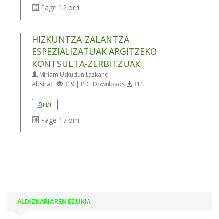
Page
12 orri
HIZKUNTZA-ZALANTZA
ESPEZIALIZATUAK ARGITZEKO
KONTSULTA-ZERBITZUAK
Miriam Uzkudun Lazkano
Abstract
319 | PDF Downloads
311
PDF
Page
17 orri
ALDIZKARIAREN EDUKIA