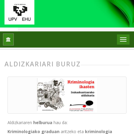
Hasiera
Kriminologia ikasten. Irakaskuntzarako aldizkaria
ALDIZKARIARI BURUZ
Aldizkariaren
helburua
hau da:
Kriminologiako graduan
aritzeko eta
kriminologia