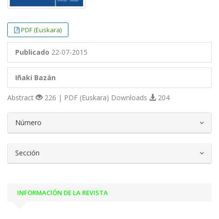
PDF (Euskara)
Publicado
22-07-2015
Iñaki Bazán
Abstract
226 | PDF (Euskara) Downloads
204
##plugins.themes.bootstrap3.article.d
Número
Sección
INFORMACIÓN DE LA REVISTA