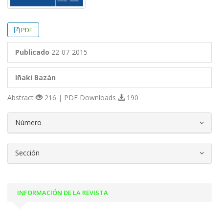
PDF
Publicado
22-07-2015
Iñaki Bazán
Abstract
216 | PDF Downloads
190
##plugins.themes.bootstrap3.article.d
Número
Sección
INFORMACIÓN DE LA REVISTA