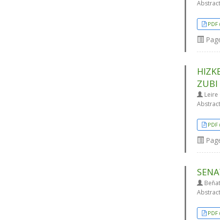
Abstrac
PDF 
Pag
HIZK
ZUBI
Leire 
Abstrac
PDF 
Pag
SENA
Beñat
Abstrac
PDF 