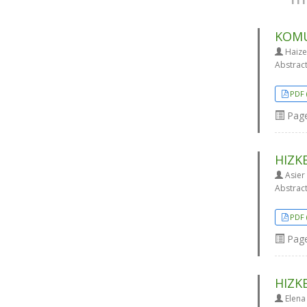
KOMU
Haize
Abstrac
PDF 
Pag
HIZK
Asier 
Abstrac
PDF 
Pag
HIZK
Elena