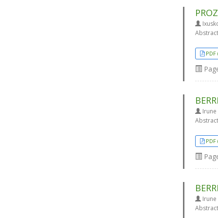
PROZ
Ixusk
Abstrac
PDF 
Pag
BERR
Irune
Abstrac
PDF 
Pag
BERR
Irune
Abstrac