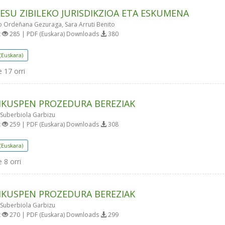
ESU ZIBILEKO JURISDIKZIOA ETA ESKUMENA
o Ordeñana Gezuraga, Sara Arruti Benito
t
285 | PDF (Euskara) Downloads
380
(Euskara)
e
17 orri
IKUSPEN PROZEDURA BEREZIAK
 Suberbiola Garbizu
t
259 | PDF (Euskara) Downloads
308
(Euskara)
e
8 orri
IKUSPEN PROZEDURA BEREZIAK
 Suberbiola Garbizu
t
270 | PDF (Euskara) Downloads
299