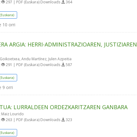
t
297 | PDF (Euskara) Downloads
364
(Euskara)
e
10 orri
ERA ARGIA: HERRI-ADMINISTRAZIOAREN, JUSTIZIARE
Goikoetxea, Andu Martínez, Julen Azpeitia
t
291 | PDF (Euskara) Downloads
587
(Euskara)
e
9 orri
TUA: LURRALDEEN ORDEZKARITZAREN GANBARA
 Maiz Lourido
t
263 | PDF (Euskara) Downloads
323
(Euskara)