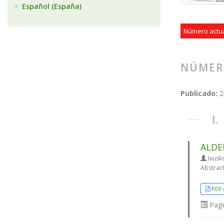
Español (España)
Número actu
NÚMER
Publicado:
2
I
ALDE
Ixusk
Abstrac
PDF 
Pag