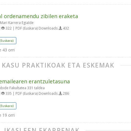
l ordenamendu zibilen eraketa
Mari Karrera Egialde
t
322 | PDF (Euskara) Downloads
432
(Euskara)
e
43 orri
I. KASU PRAKTIKOAK ETA ESKEMAK
emailearen erantzuletasuna
bide Fakultatea 331 taldea
t
335 | PDF (Euskara) Downloads
286
(Euskara)
e
19 orri
II. IKASLEEN EKARPENAK