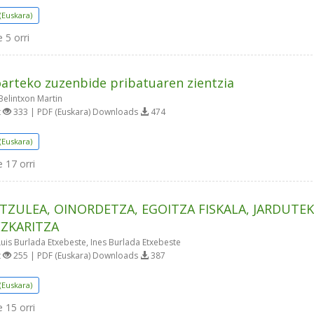
(Euskara)
e
5 orri
arteko zuzenbide pribatuaren zientzia
Belintxon Martin
t
333 | PDF (Euskara) Downloads
474
(Euskara)
e
17 orri
TZULEA, OINORDETZA, EGOITZA FISKALA, JARDUTE
ZKARITZA
uis Burlada Etxebeste, Ines Burlada Etxebeste
t
255 | PDF (Euskara) Downloads
387
(Euskara)
e
15 orri