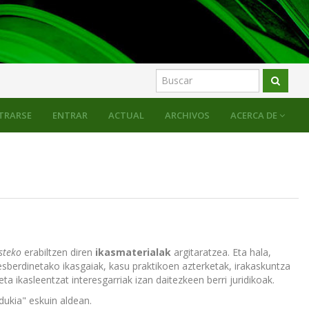
TRARSE
ENTRAR
ACTUAL
ARCHIVOS
ACERCA DE
steko
erabiltzen diren
ikasmaterialak
argitaratzea. Eta hala,
esberdinetako ikasgaiak, kasu praktikoen azterketak, irakaskuntza
ta ikasleentzat interesgarriak izan daitezkeen berri juridikoak.
edukia" eskuin aldean.