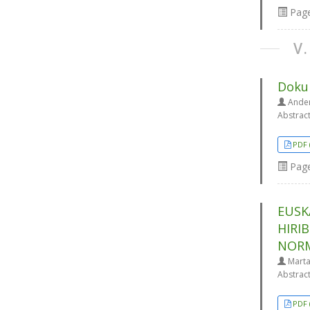
Pag
V
Dokum
Ander
Abstrac
PDF 
Pag
EUSK
HIRI
NORM
Marta
Abstrac
PDF 