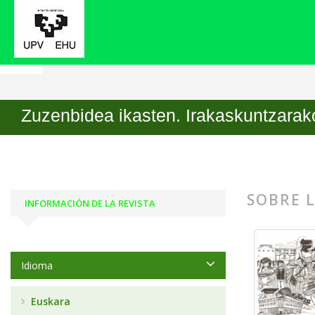
Inicio
Zuzenbidea ikasten. Irakaskuntzarako aldizk
Zuzenbidea ikasten. Irakaskuntzarako
SOBRE L
INFORMACIÓN DE LA REVISTA
Idioma
Euskara