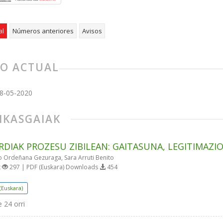
al
Números anteriores
Avisos
O ACTUAL
8-05-2020
. IKASGAIAK
RDIAK PROZESU ZIBILEAN: GAITASUNA, LEGITIMAZI
o Ordeñana Gezuraga, Sara Arruti Benito
t
297 | PDF (Euskara) Downloads
454
(Euskara)
e
24 orri