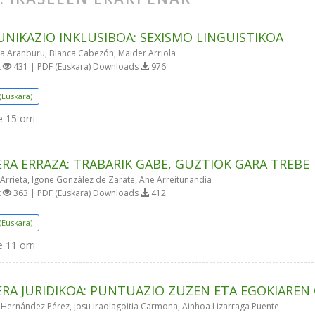
NIKAZIO INKLUSIBOA: SEXISMO LINGUISTIKOA
a Aranburu, Blanca Cabezón, Maider Arriola
t
431 | PDF (Euskara) Downloads
976
(Euskara)
e
15 orri
ERA ERRAZA: TRABARIK GABE, GUZTIOK GARA TREBE
Arrieta, Igone González de Zarate, Ane Arreitunandia
t
363 | PDF (Euskara) Downloads
412
(Euskara)
e
11 orri
ERA JURIDIKOA: PUNTUAZIO ZUZEN ETA EGOKIAREN
 Hernández Pérez, Josu Iraolagoitia Carmona, Ainhoa Lizarraga Puente