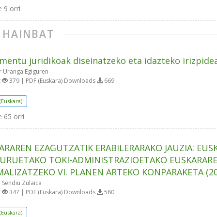
e
9 orri
. HAINBAT
entu juridikoak diseinatzeko eta idazteko irizpide
 Uranga Egiguren
t
379 | PDF (Euskara) Downloads
669
(Euskara)
e
65 orri
ARAREN EZAGUTZATIK ERABILERARAKO JAUZIA: EU
BURUETAKO TOKI-ADMINISTRAZIOETAKO EUSKARARE
ALIZATZEKO VI. PLANEN ARTEKO KONPARAKETA (20
 Sendiu Zulaica
t
347 | PDF (Euskara) Downloads
580
(Euskara)