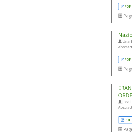
PDF 
Pag
Nazio
Unai 
Abstrac
PDF 
Pag
ERAN
ORDE
Jose L
Abstrac
PDF 
Pag