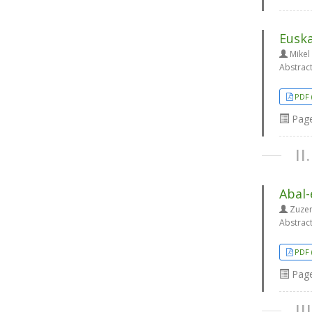
Euska
Mikel 
Abstrac
PDF 
Pag
I
Abal-
Zuzen
Abstrac
PDF 
Pag
I