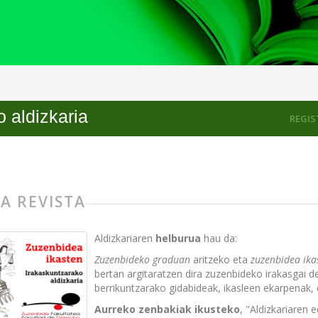
aria
 aldizkaria
REGIS
A REVISTA
Aldizkariaren
helburua
hau da:
Zuzenbideko graduan
aritzeko eta
zuzenbidea ika
bertan argitaratzen dira zuzenbideko irakasgai d
berrikuntzarako gidabideak, ikasleen ekarpenak, e
Aurreko zenbakiak ikusteko
, "Aldizkariaren 