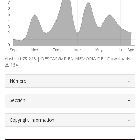
Abstract
243 | DESCARGAR EN MEMORIA DE... Downloads
164
##plugins.themes.bootstrap3.article.d
Número
Sección
Copyright Information