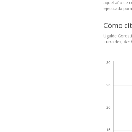
aquel año se ce
ejecutada para
Cómo cit
Ugalde Gorostiz
Iturralde»,
Ars 
Descargas