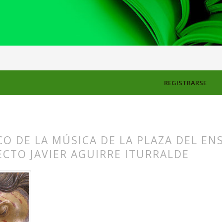
S
REGISTRARSE
CO DE LA MÚSICA DE LA PLAZA DEL EN
CTO JAVIER AGUIRRE ITURRALDE
s.themes.bootstrap3.article.main##
s.themes.bootstrap3.article.sidebar##