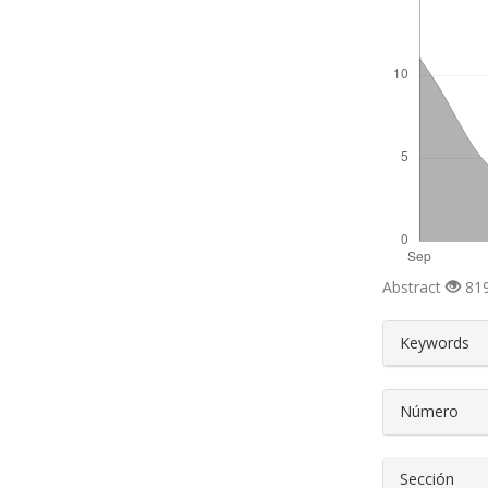
Abstract
819
##plugin
Keywords
Número
Sección