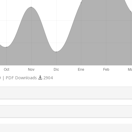
 | PDF Downloads
2904
s.themes.bootstrap3.article.details##