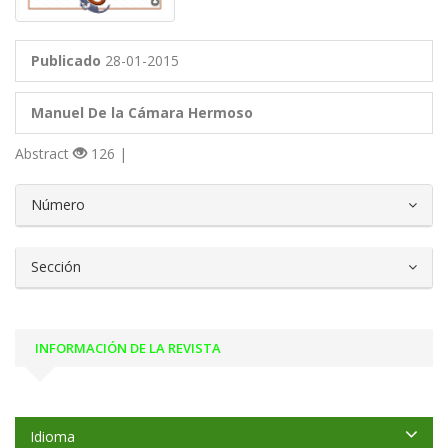
Publicado
28-01-2015
Manuel De la Cámara Hermoso
Abstract
126 |
##plugins.themes.bootstrap3.article.d
Número
Sección
INFORMACIÓN DE LA REVISTA
Idioma