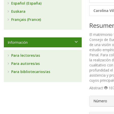
Español (España)
Carolina Vi
Euskara
Français (France)
Resume
El matrimonio 
Consejo de Eur
Información
de una visión 
estudio empíri
Penal. Para co
Para lectores/as
la realización 
Para autores/as
cualitativo co
profundidad el
Para bibliotecarios/as
asistencia y pr
cuyos principa
Abstract
107
##plugin
Número