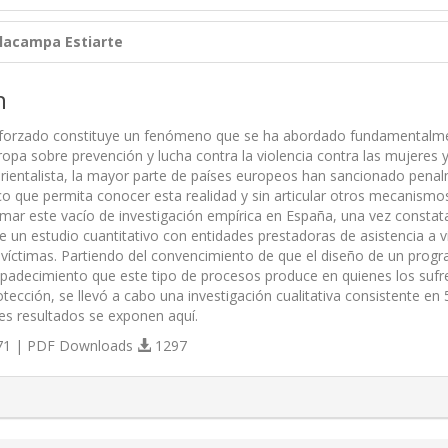
llacampa Estiarte
n
forzado constituye un fenómeno que se ha abordado fundamentalmente
opa sobre prevención y lucha contra la violencia contra las mujeres 
orientalista, la mayor parte de países europeos han sancionado pena
co que permita conocer esta realidad y sin articular otros mecanismo
lmar este vacío de investigación empírica en España, una vez consta
de un estudio cuantitativo con entidades prestadoras de asistencia a 
n víctimas. Partiendo del convencimiento de que el diseño de un pro
 padecimiento que este tipo de procesos produce en quienes los sufre
otección, se llevó a cabo una investigación cualitativa consistente e
les resultados se exponen aquí.
1 | PDF Downloads
1297
s.themes.bootstrap3.article.details##