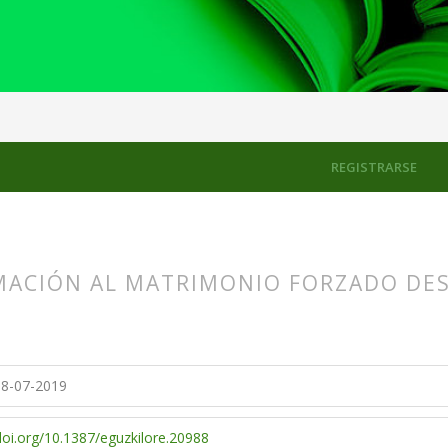
REGISTRARSE
ACIÓN AL MATRIMONIO FORZADO DESD
s.themes.bootstrap3.article.main##
s.themes.bootstrap3.article.sidebar##
8-07-2019
/doi.org/10.1387/eguzkilore.20988