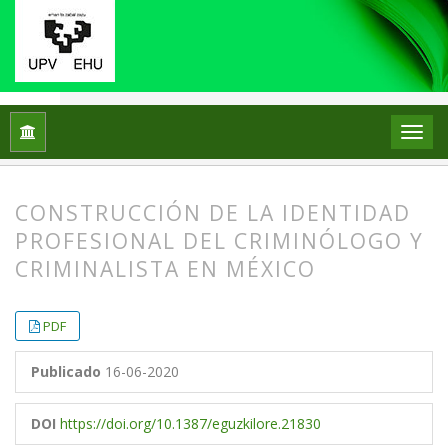
Inicio
Archivos
Núm. 5 (2020)
Artículos
CONSTRUCCIÓN DE LA IDENTIDAD
PROFESIONAL DEL CRIMINÓLOGO Y
CRIMINALISTA EN MÉXICO
##plugins.themes.bootstrap3.article.
##plugins.themes.bootstrap3.article.
PDF
Publicado
16-06-2020
DOI
https://doi.org/10.1387/eguzkilore.21830