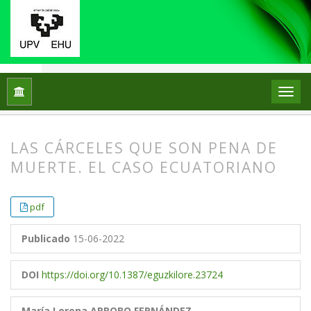
Inicio
Archivos
Núm. 8 (2022): Número especial vinculado al 
LAS CÁRCELES QUE SON PENA DE
MUERTE. EL CASO ECUATORIANO
##plugins.themes.bootstrap3.article.
##plugins.themes.bootstrap3.article.
pdf
Publicado
15-06-2022
DOI
https://doi.org/10.1387/eguzkilore.23724
María Lorena ARROBO FERNÁNDEZ