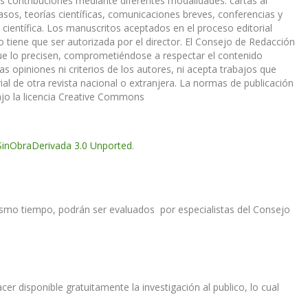
us contribuciones mediante diferentes modalidades: cartas al
casos, teorías científicas, comunicaciones breves, conferencias y
 científica. Los manuscritos aceptados en el proceso editorial
io tiene que ser autorizada por el director. El Consejo de Redacción
 que lo precisen, comprometiéndose a respectar el contenido
s opiniones ni criterios de los autores, ni acepta trabajos que
al de otra revista nacional o extranjera. La normas de publicación
ajo la licencia Creative Commons
inObraDerivada 3.0 Unported
.
mismo tiempo, podrán ser evaluados por especialistas del Consejo
cer disponible gratuitamente la investigación al publico, lo cual