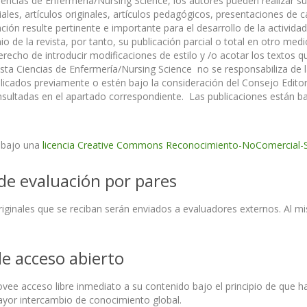
Ciencias de Enfermería/Nursing Science, los autores pueden realizar s
riales, artículos originales, artículos pedagógicos, presentaciones de 
ión resulte pertinente e importante para el desarrollo de la actividad
o de la revista, por tanto, su publicación parcial o total en otro med
derecho de introducir modificaciones de estilo y /o acotar los textos
ista Ciencias de Enfermería/Nursing Science no se responsabiliza de la
licados previamente o estén bajo la consideración del Consejo Editori
sultadas en el apartado correspondiente. Las publicaciones están b
 bajo una
licencia Creative Commons Reconocimiento-NoComercial-S
de evaluación por pares
riginales que se reciban serán enviados a evaluadores externos. Al 
de acceso abierto
ovee acceso libre inmediato a su contenido bajo el principio de que ha
yor intercambio de conocimiento global.