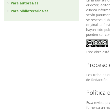
En la Revista 
Para autores/as
director, edito
cuanta informac
Para bibliotecarios/as
serán patrimoni
se reserva el 
original.La Rev
hayan sido pub
pueden ser con
Este obra está
Proceso 
Los trabajos o
de Redacción.
Política 
Esta revista pr
fomenta un ma