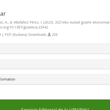
ar
o, A., & Villafáñez Pérez, I. (2023). 2021eko euskal gizarte ekonomia
/doi.org/10.1387/gizaekoa.23942
 | PDF (Euskara) Downloads
256
s.themes.bootstrap3.article.details##
nformation
Servicio Editorial de la UPV/EHU