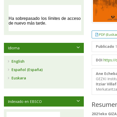
PDF (Euska
Publicado
1
Idioma
DOI
https:/
English
Español (España)
Ane Echeba
Euskara
GEZKI Insti
Itziar Vill
Merkataritz
Indexado en EBSCO
Resume
2021eko GIZ