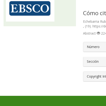
Cómo cit
Echebarria Rubi
, (19). https:/
Abstract
224
##plugin
Número
Sección
Copyright I