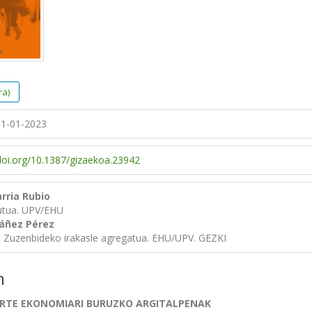
ra)
1-01-2023
/doi.org/10.1387/gizaekoa.23942
rria Rubio
tutua. UPV/EHU
afáñez Pérez
a Zuzenbideko irakasle agregatua. EHU/UPV. GEZKI
n
ARTE EKONOMIARI BURUZKO ARGITALPENAK