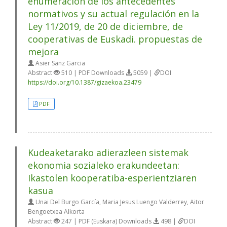
enumeración de los antecedentes
normativos y su actual regulación en la
Ley 11/2019, de 20 de diciembre, de
cooperativas de Euskadi. propuestas de
mejora
Asier Sanz Garcia
Abstract
510 | PDF Downloads
5059 |
DOI
https://doi.org/10.1387/gizaekoa.23479
PDF
Kudeaketarako adierazleen sistemak
ekonomia sozialeko erakundeetan:
Ikastolen kooperatiba-esperientziaren
kasua
Unai Del Burgo García, Maria Jesus Luengo Valderrey, Aitor
Bengoetxea Alkorta
Abstract
247 | PDF (Euskara) Downloads
498 |
DOI