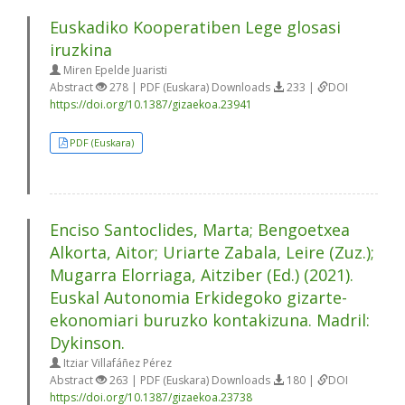
Euskadiko Kooperatiben Lege glosasi
iruzkina
Miren Epelde Juaristi
Abstract
278 | PDF (Euskara) Downloads
233 |
DOI
https://doi.org/10.1387/gizaekoa.23941
PDF (Euskara)
Enciso Santoclides, Marta; Bengoetxea
Alkorta, Aitor; Uriarte Zabala, Leire (Zuz.);
Mugarra Elorriaga, Aitziber (Ed.) (2021).
Euskal Autonomia Erkidegoko gizarte-
ekonomiari buruzko kontakizuna. Madril:
Dykinson.
Itziar Villafáñez Pérez
Abstract
263 | PDF (Euskara) Downloads
180 |
DOI
https://doi.org/10.1387/gizaekoa.23738