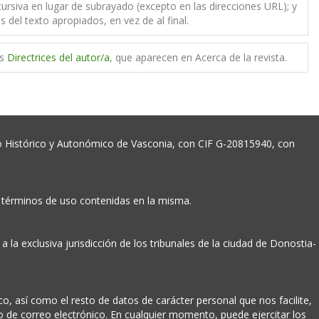
 cursiva en lugar de subrayado (excepto en las direcciones URL); y
s del texto apropiados, en vez de al final.
as
Directrices del autor/a
, que aparecen en Acerca de la revista.
Histórico y Autonómico de Vasconia, con CIF G-20815940, con
 términos de uso contenidas en la misma.
a exclusiva jurisdicción de los tribunales de la ciudad de Donostia-
, así como el resto de datos de carácter personal que nos facilite,
o de correo electrónico. En cualquier momento, puede ejercitar los