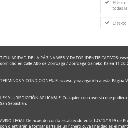
El texto
todas la
El texto
TITULARIDAD DE LA PÁGINA WEB Y DATOS IDENTIFICATIVOS: www.Fedh
domicilio en Calle Alto de Zorroaga / Zorroaga Gaineko Kalea 11 zk.
TÉRMINOS Y CONDICIONES. El acceso y navegación a esta Página Web
LEY Y JURISDICCIÓN APLICABLE. Cualquier controversia que pudiera der
San Sebastián.
AVISO LEGAL De acuerdo con lo establecido en la L.O.15/1999 de Prote
son o entrarán a formar parte de un fichero cuya finalidad es el man