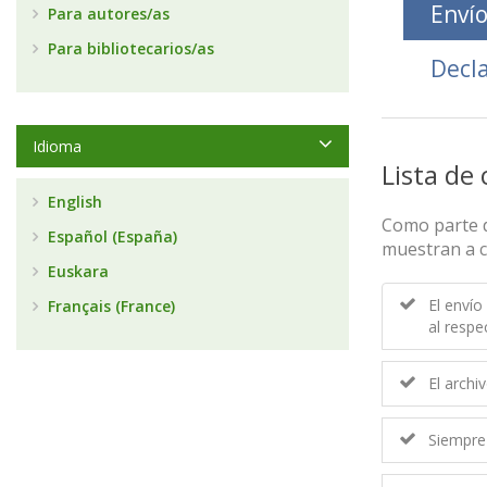
Envío
Para autores/as
Para bibliotecarios/as
Decla
Idioma
Lista de
English
Como parte d
Español (España)
muestran a c
Euskara
El envío
Français (France)
al respe
El arch
Siempre 