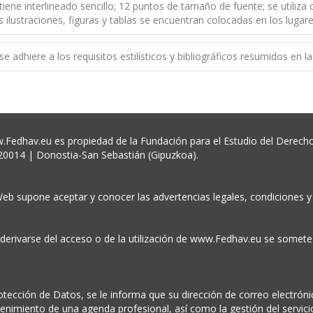
 tiene interlineado sencillo; 12 puntos de tamaño de fuente; se utiliza
s ilustraciones, figuras y tablas se encuentran colocadas en los lugare
 se adhiere a los requisitos estilísticos y bibliográficos resumidos en l
av.eu es propiedad de la Fundación para el Estudio del Derecho 
 20014 | Donostia-San Sebastián (Gipuzkoa).
 supone aceptar y conocer las advertencias legales, condiciones y
ivarse del acceso o de la utilización de www.Fedhav.eu se somete a l
cción de Datos, se le informa que su dirección de correo electrónico
tenimiento de una agenda profesional, así como la gestión del servici