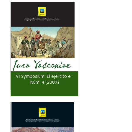
VI Symposium: El ejército e...
Núm. 4 (2007)