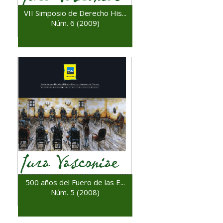
VII Simposio de Derecho His...
Núm. 6 (2009)
500 años del Fuero de las E...
Núm. 5 (2008)