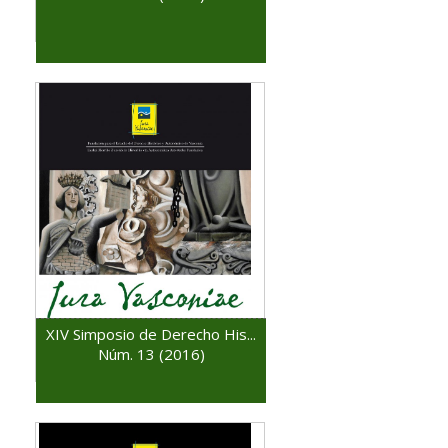
XIV Simposio de Derecho His...
Núm. 13 (2016)