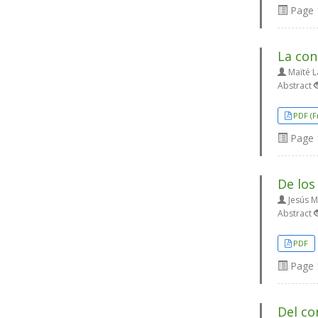
Page
La con
Maïté L
Abstract
PDF (F
Page
De los
Jesús M
Abstract
PDF
Page
Del co