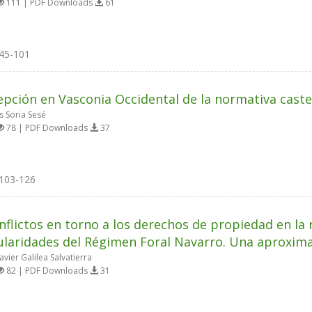
111 | PDF Downloads
61
45-101
epción en Vasconia Occidental de la normativa cast
 Soria Sesé
78 | PDF Downloads
37
103-126
nflictos en torno a los derechos de propiedad en la r
ularidades del Régimen Foral Navarro. Una aproxim
vier Galilea Salvatierra
82 | PDF Downloads
31