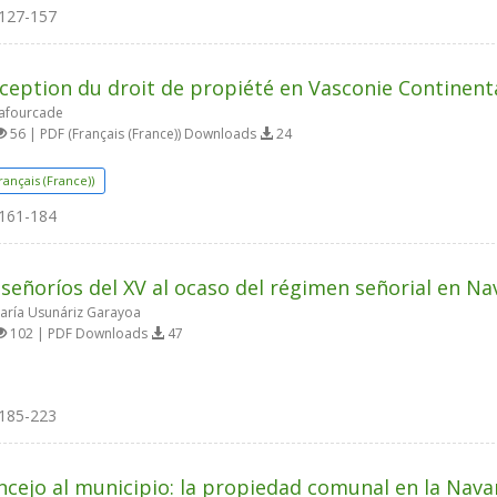
127-157
ception du droit de propiété en Vasconie Continent
afourcade
56 | PDF (Français (France)) Downloads
24
rançais (France))
161-184
 señoríos del XV al ocaso del régimen señorial en Na
aría Usunáriz Garayoa
102 | PDF Downloads
47
185-223
ncejo al municipio: la propiedad comunal en la Nav