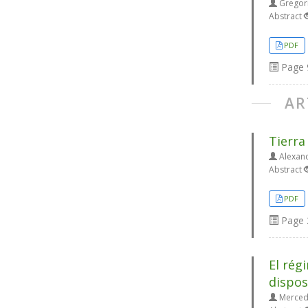
Gregori
Abstract
PDF
Page
AR
Tierra
Alexan
Abstract
PDF
Page
El rég
dispos
Merced