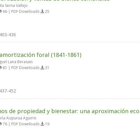
ta Serna Vallejo
66 | PDF Downloads
25
403-436
amortización foral (1841-1861)
guel Lana Berasain
81 | PDF Downloads
31
437-452
os de propiedad y bienestar: una aproximación ec
ría Aizpurua Aguirre
76 | PDF Downloads
19