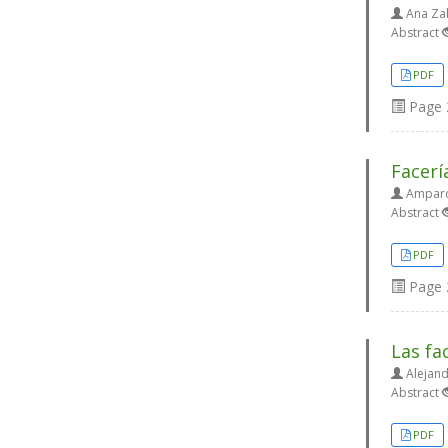
Ana Zab
Abstract
PDF
Page
Facerí
Amparo 
Abstract
PDF
Page
Las fa
Alejand
Abstract
PDF