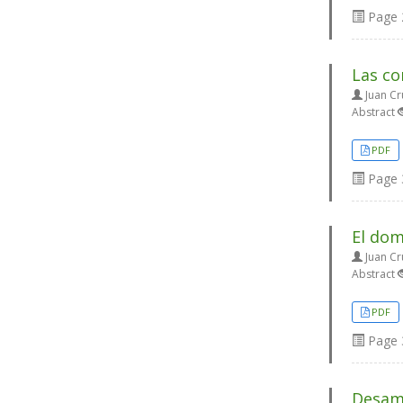
Page
Las co
Juan Cr
Abstract
PDF
Page
El dom
Juan Cr
Abstract
PDF
Page
Desamo