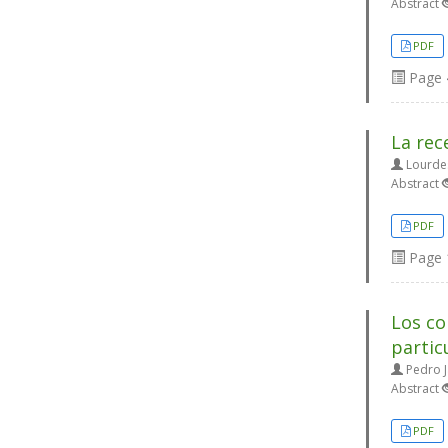
Abstract
PDF
Page
La rec
Lourdes
Abstract
PDF
Page
Los co
partic
Pedro Ja
Abstract
PDF