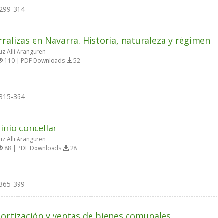
299-314
rralizas en Navarra. Historia, naturaleza y régimen
uz Alli Aranguren
110 | PDF Downloads
52
315-364
inio concellar
uz Alli Aranguren
88 | PDF Downloads
28
365-399
rtización y ventas de bienes comunales