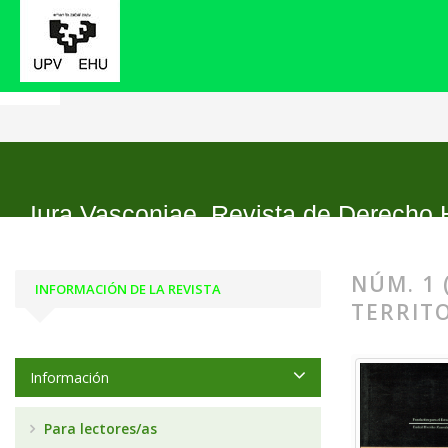
Inicio
Archivos
Núm. 1 (2004): III Symposium: L
Iura Vasconiae. Revista de Derecho 
NÚM. 1 
INFORMACIÓN DE LA REVISTA
TERRIT
Información
Para lectores/as