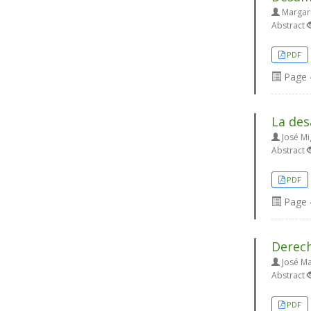
Margari
Abstract
PDF
Page
La des
José Mi
Abstract
PDF
Page
Derech
José Ma
Abstract
PDF