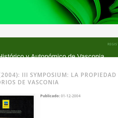
a propiedad pública y privada de los territorios de Vasconia
REGIS
Histórico y Autonómico de Vasconia
(2004): III SYMPOSIUM: LA PROPIEDAD
ORIOS DE VASCONIA
Publicado:
01-12-2004