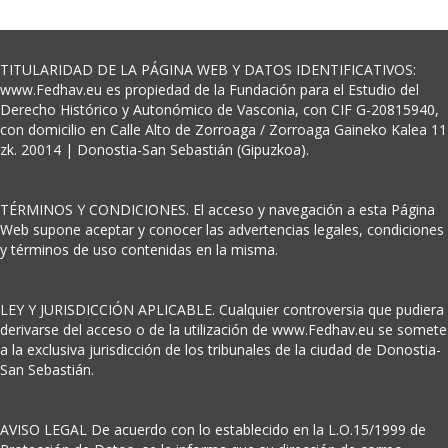
TITULARIDAD DE LA PÁGINA WEB Y DATOS IDENTIFICATIVOS:
www.Fedhav.eu es propiedad de la Fundación para el Estudio del
Derecho Histórico y Autonómico de Vasconia, con CIF G-20815940,
con domicilio en Calle Alto de Zorroaga / Zorroaga Gaineko Kalea 11
zk. 20014 | Donostia-San Sebastián (Gipuzkoa).
TÉRMINOS Y CONDICIONES. El acceso y navegación a esta Página
Web supone aceptar y conocer las advertencias legales, condiciones
y términos de uso contenidas en la misma.
LEY Y JURISDICCIÓN APLICABLE. Cualquier controversia que pudiera
derivarse del acceso o de la utilización de www.Fedhav.eu se somete
a la exclusiva jurisdicción de los tribunales de la ciudad de Donostia-
San Sebastián.
AVISO LEGAL De acuerdo con lo establecido en la L.O.15/1999 de