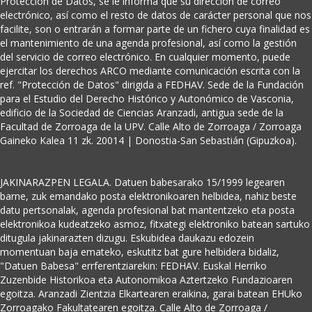
Protección de Datos, se le informa que su dirección de correo
electrónico, así como el resto de datos de carácter personal que nos
facilite, son o entrarán a formar parte de un fichero cuya finalidad es
el mantenimiento de una agenda profesional, así como la gestión
del servicio de correo electrónico. En cualquier momento, puede
ejercitar los derechos ARCO mediante comunicación escrita con la
ref. "Protección de Datos" dirigida a FEDHAV. Sede de la Fundación
para el Estudio del Derecho Histórico y Autonómico de Vasconia,
edificio de la Sociedad de Ciencias Aranzadi, antigua sede de la
Facultad de Zorroaga de la UPV. Calle Alto de Zorroaga / Zorroaga
Gaineko Kalea 11 zk. 20014 | Donostia-San Sebastián (Gipuzkoa).
JAKINARAZPEN LEGALA. Datuen babesarako 15/1999 legearen
barne, zuk emandako posta elektronikoaren helbidea, nahiz beste
datu pertsonalak, agenda profesional bat mantentzeko eta posta
elektronikoa kudeatzeko asmoz, fitxategi elektroniko batean sartuko
ditugula jakinarazten dizugu. Eskubidea daukazu edozein
momentuan baja emateko, eskutitz bat gure helbidera bidaliz,
"Datuen Babesa" errferentziarekin: FEDHAV. Euskal Herriko
Zuzenbide Historikoa eta Autonomikoa Aztertzeko Fundazioaren
egoitza. Aranzadi Zientzia Elkartearen eraikina, garai batean EHUko
Zorroagako Fakultatearen egoitza. Calle Alto de Zorroaga /