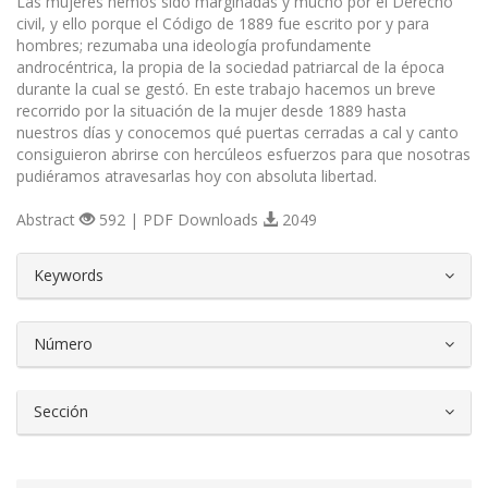
Las mujeres hemos sido marginadas y mucho por el Derecho
civil, y ello porque el Código de 1889 fue escrito por y para
hombres; rezumaba una ideología profundamente
androcéntrica, la propia de la sociedad patriarcal de la época
durante la cual se gestó. En este trabajo hacemos un breve
recorrido por la situación de la mujer desde 1889 hasta
nuestros días y conocemos qué puertas cerradas a cal y canto
consiguieron abrirse con hercúleos esfuerzos para que nosotras
pudiéramos atravesarlas hoy con absoluta libertad.
Abstract
592 | PDF Downloads
2049
##plugins.themes.bootstrap3.article.d
Keywords
Número
Sección