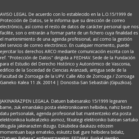
AVISO LEGAL De acuerdo con lo establecido en la L.O.15/1999 de
Protección de Datos, se le informa que su dirección de correo
electrónico, así como el resto de datos de carácter personal que nos
facilite, son o entrarán a formar parte de un fichero cuya finalidad es
el mantenimiento de una agenda profesional, así como la gestión
del servicio de correo electrónico. En cualquier momento, puede
ejercitar los derechos ARCO mediante comunicación escrita con la
ref. "Protección de Datos" dirigida a FEDHAV. Sede de la Fundación
para el Estudio del Derecho Histórico y Autonómico de Vasconia,
edificio de la Sociedad de Ciencias Aranzadi, antigua sede de la
Facultad de Zorroaga de la UPV. Calle Alto de Zorroaga / Zorroaga
Gaineko Kalea 11 zk. 20014 | Donostia-San Sebastián (Gipuzkoa).
JAKINARAZPEN LEGALA. Datuen babesarako 15/1999 legearen
barne, zuk emandako posta elektronikoaren helbidea, nahiz beste
datu pertsonalak, agenda profesional bat mantentzeko eta posta
elektronikoa kudeatzeko asmoz, fitxategi elektroniko batean sartuko
ditugula jakinarazten dizugu. Eskubidea daukazu edozein
momentuan baja emateko, eskutitz bat gure helbidera bidaliz,
"Datuen Babesa" errferentziarekin: FEDHAV. Euskal Herriko