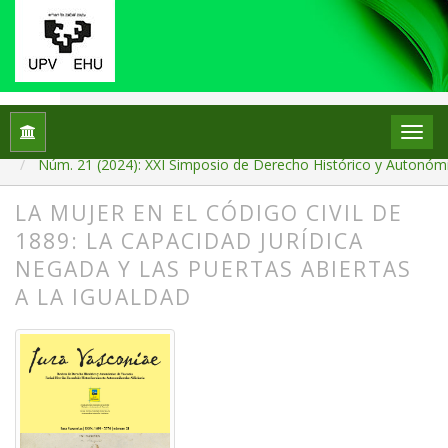
Inicio
Archivos
Núm. 21 (2024): XXI Simposio de Derecho Histórico y Autonómic
LA MUJER EN EL CÓDIGO CIVIL DE
1889: LA CAPACIDAD JURÍDICA
NEGADA Y LAS PUERTAS ABIERTAS
A LA IGUALDAD
##plugins.themes.bootstrap3.article.
##plugins.themes.bootstrap3.article.