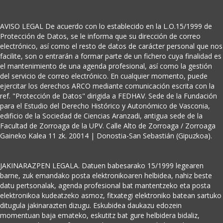
AVISO LEGAL De acuerdo con lo establecido en la L.O.15/1999 de
Protección de Datos, se le informa que su dirección de correo
electrónico, así como el resto de datos de carácter personal que nos
facilite, son o entrarán a formar parte de un fichero cuya finalidad es
el mantenimiento de una agenda profesional, así como la gestión
del servicio de correo electrónico. En cualquier momento, puede
ejercitar los derechos ARCO mediante comunicación escrita con la
ref. "Protección de Datos" dirigida a FEDHAV. Sede de la Fundación
para el Estudio del Derecho Histórico y Autonómico de Vasconia,
edificio de la Sociedad de Ciencias Aranzadi, antigua sede de la
Facultad de Zorroaga de la UPV. Calle Alto de Zorroaga / Zorroaga
Gaineko Kalea 11 zk. 20014 | Donostia-San Sebastián (Gipuzkoa).
JAKINARAZPEN LEGALA. Datuen babesarako 15/1999 legearen
barne, zuk emandako posta elektronikoaren helbidea, nahiz beste
datu pertsonalak, agenda profesional bat mantentzeko eta posta
elektronikoa kudeatzeko asmoz, fitxategi elektroniko batean sartuko
ditugula jakinarazten dizugu. Eskubidea daukazu edozein
momentuan baja emateko, eskutitz bat gure helbidera bidaliz,