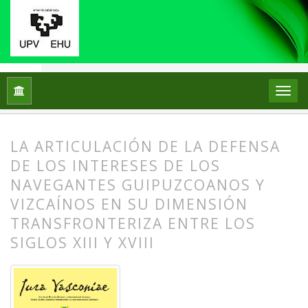
Inicio
Archivos
Vol. 1 Núm. 23 (2026): Vasconia y las relacio
LA ARTICULACIÓN DE LA DEFENSA
DE LOS INTERESES DE LOS
NAVEGANTES GUIPUZCOANOS Y
VIZCAÍNOS EN SU DIMENSIÓN
TRANSFRONTERIZA ENTRE LOS
SIGLOS XIII Y XVIII
##plugins.themes.bootstrap3.article.
##plugins.themes.bootstrap3.article.