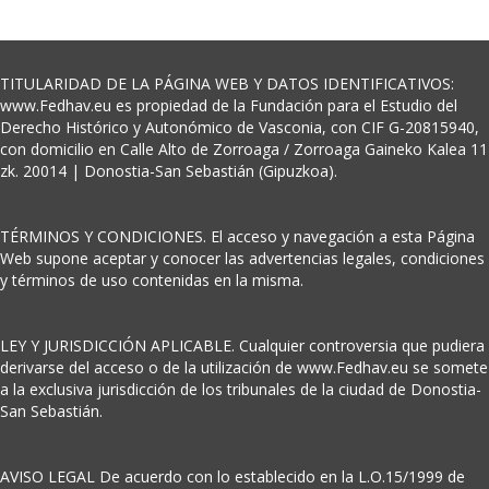
TITULARIDAD DE LA PÁGINA WEB Y DATOS IDENTIFICATIVOS:
www.Fedhav.eu es propiedad de la Fundación para el Estudio del
Derecho Histórico y Autonómico de Vasconia, con CIF G-20815940,
con domicilio en Calle Alto de Zorroaga / Zorroaga Gaineko Kalea 11
zk. 20014 | Donostia-San Sebastián (Gipuzkoa).
TÉRMINOS Y CONDICIONES. El acceso y navegación a esta Página
Web supone aceptar y conocer las advertencias legales, condiciones
y términos de uso contenidas en la misma.
LEY Y JURISDICCIÓN APLICABLE. Cualquier controversia que pudiera
derivarse del acceso o de la utilización de www.Fedhav.eu se somete
a la exclusiva jurisdicción de los tribunales de la ciudad de Donostia-
San Sebastián.
AVISO LEGAL De acuerdo con lo establecido en la L.O.15/1999 de