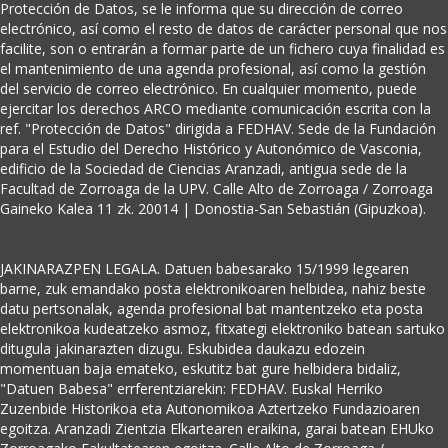
Protección de Datos, se le informa que su dirección de correo
electrónico, así como el resto de datos de carácter personal que nos
facilite, son o entrarán a formar parte de un fichero cuya finalidad es
el mantenimiento de una agenda profesional, así como la gestión
del servicio de correo electrónico. En cualquier momento, puede
ejercitar los derechos ARCO mediante comunicación escrita con la
ref. "Protección de Datos" dirigida a FEDHAV. Sede de la Fundación
para el Estudio del Derecho Histórico y Autonómico de Vasconia,
edificio de la Sociedad de Ciencias Aranzadi, antigua sede de la
Facultad de Zorroaga de la UPV. Calle Alto de Zorroaga / Zorroaga
Gaineko Kalea 11 zk. 20014 | Donostia-San Sebastián (Gipuzkoa).
JAKINARAZPEN LEGALA. Datuen babesarako 15/1999 legearen
barne, zuk emandako posta elektronikoaren helbidea, nahiz beste
datu pertsonalak, agenda profesional bat mantentzeko eta posta
elektronikoa kudeatzeko asmoz, fitxategi elektroniko batean sartuko
ditugula jakinarazten dizugu. Eskubidea daukazu edozein
momentuan baja emateko, eskutitz bat gure helbidera bidaliz,
"Datuen Babesa" errferentziarekin: FEDHAV. Euskal Herriko
Zuzenbide Historikoa eta Autonomikoa Aztertzeko Fundazioaren
egoitza. Aranzadi Zientzia Elkartearen eraikina, garai batean EHUko