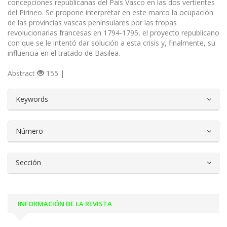
concepciones republicanas del País Vasco en las dos vertientes
del Pirineo. Se propone interpretar en este marco la ocupación
de las provincias vascas peninsulares por las tropas
revolucionarias francesas en 1794-1795, el proyecto republicano
con que se le intentó dar solución a esta crisis y, finalmente, su
influencia en el tratado de Basilea.
Abstract
155 |
##plugins.themes.bootstrap3.article.d
Keywords
Número
Sección
INFORMACIÓN DE LA REVISTA