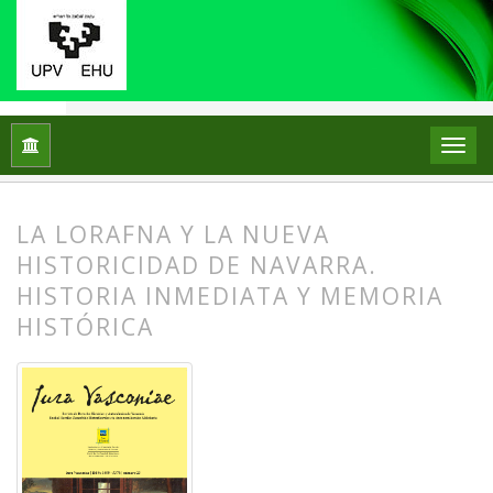
Inicio
Archivos
Vol. 1 Núm. 23 (2026): Vasconia y las relacio
LA LORAFNA Y LA NUEVA
HISTORICIDAD DE NAVARRA.
HISTORIA INMEDIATA Y MEMORIA
HISTÓRICA
##plugins.themes.bootstrap3.article.
##plugins.themes.bootstrap3.article.