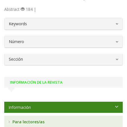
Abstract
184 |
##plugins.themes.bootstrap3.article.d
Keywords
Número
Sección
INFORMACIÓN DE LA REVISTA
Información
Para lectores/as