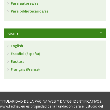
Para autores/as
Para bibliotecarios/as
Idioma
English
Español (España)
Euskara
Français (France)
TITULARIDAD DE LA PÁGINA WEB Y DATOS IDENTIFICATIVOS:
www.Fedhav.eu es propiedad de la Fundación para el Estudio del