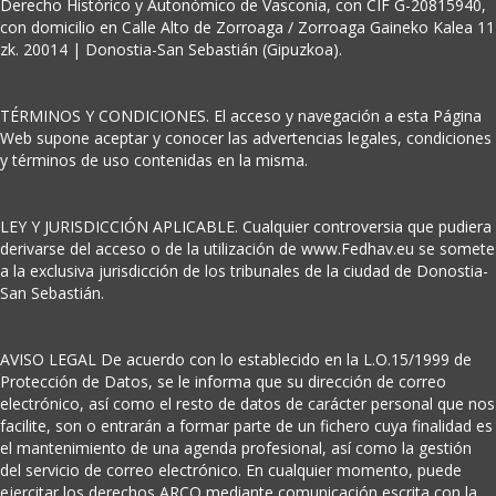
Derecho Histórico y Autonómico de Vasconia, con CIF G-20815940,
con domicilio en Calle Alto de Zorroaga / Zorroaga Gaineko Kalea 11
zk. 20014 | Donostia-San Sebastián (Gipuzkoa).
TÉRMINOS Y CONDICIONES. El acceso y navegación a esta Página
Web supone aceptar y conocer las advertencias legales, condiciones
y términos de uso contenidas en la misma.
LEY Y JURISDICCIÓN APLICABLE. Cualquier controversia que pudiera
derivarse del acceso o de la utilización de www.Fedhav.eu se somete
a la exclusiva jurisdicción de los tribunales de la ciudad de Donostia-
San Sebastián.
AVISO LEGAL De acuerdo con lo establecido en la L.O.15/1999 de
Protección de Datos, se le informa que su dirección de correo
electrónico, así como el resto de datos de carácter personal que nos
facilite, son o entrarán a formar parte de un fichero cuya finalidad es
el mantenimiento de una agenda profesional, así como la gestión
del servicio de correo electrónico. En cualquier momento, puede
ejercitar los derechos ARCO mediante comunicación escrita con la