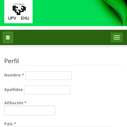
Inicio
Registrarse
Perfil
Nombre
*
Apellidos
Obligatorio
Afiliación
*
Obligatorio
País
*