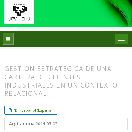
251 - Enpresa eta Ekonomia Aldizkaria
Hasiera
Artxiboak
núm. 12
Artículos
GESTIÓN ESTRATÉGICA DE UNA
CARTERA DE CLIENTES
INDUSTRIALES EN UN CONTEXTO
RELACIONAL
##plugins.themes.bootstrap3.article.
##plugins.themes.bootstrap3.article.
PDF (Español (España))
Argitaratua
2014-05-05