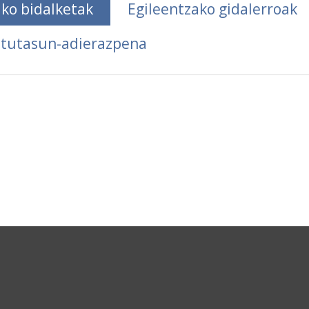
ko bidalketak
Egileentzako gidalerroak
atutasun-adierazpena