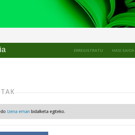
ia
ERREGISTRATU
HASI SAIOA
ETAK
edo
Izena eman
bidalketa egiteko.