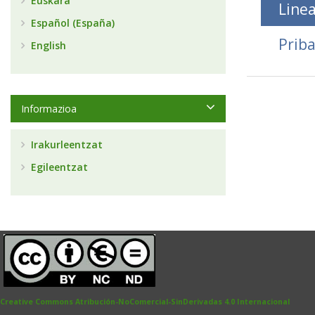
Euskara
Linea
Español (España)
Prib
English
Informazioa
Irakurleentzat
Egileentzat
Creative Commons Atribución-NoComercial-SinDerivadas 4.0 Internacional