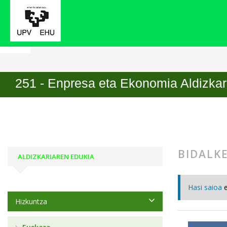
251 - Enpresa eta Ekonomia Aldizkaria
Hasiera
Bidalketak
251 - Enpresa eta Ekonomia Aldizkar
BIDALK
ALDIZKARIAREN EDUKIA
Hasi saioa
Hizkuntza