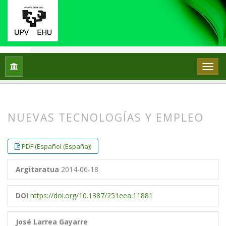
251 - Enpresa eta Ekonomia Aldizkaria
Hasiera
Artxiboak
núm. 2
Artículos
NUEVAS TECNOLOGÍAS Y EMPLEO
##plugins.themes.bootstrap3.article.
##plugins.themes.bootstrap3.article.
PDF (Español (España))
Argitaratua
2014-06-18
DOI
https://doi.org/10.1387/251eea.11881
José Larrea Gayarre