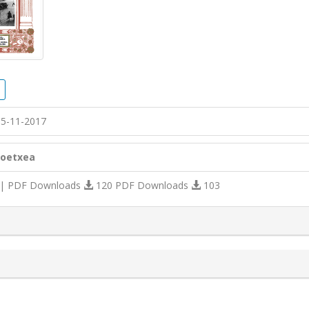
5-11-2017
goetxea
| PDF Downloads
120 PDF Downloads
103
s.themes.bootstrap3.article.details##