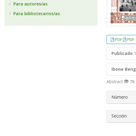
Para autores/as
Para bibliotecarios/as
PDF
PDF
Publicado
1
Ibone Ben
Abstract
78 
##plugin
Número
Sección