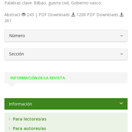
Palabras clave: Bilbao, guerra civil, Gobierno vasco.
Abstract
243 | PDF Downloads
1208 PDF Downloads
261
##plugins.themes.bootstrap3.article.d
Número
Sección
INFORMACIÓN DE LA REVISTA
Información
Para lectores/as
Para autores/as