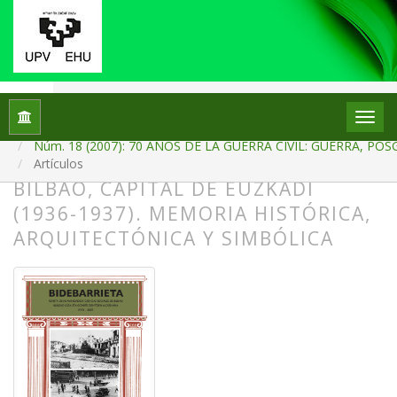
Inicio
Archivos
Núm. 18 (2007): 70 AÑOS DE LA GUERRA CIVIL: GUERRA,
Artículos
BILBAO, CAPITAL DE EUZKADI
(1936-1937). MEMORIA HISTÓRICA,
ARQUITECTÓNICA Y SIMBÓLICA
##plugins.themes.bootstrap3.article.
##plugins.themes.bootstrap3.article.