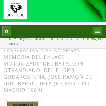
Inicio
Archivos
Núm. 18 (2007): 70 AÑOS DE LA GUERRA CIVIL: GUERRA,
Artículos
LAS GRACIAS MÁS AMARGAS.
MEMORIA DEL ENLACE
MOTORIZADO DEL BATALLÓN
OTXANDIANO, DEL EUSKO
GUDAROSTENA, JOSÉ RAMÓN DE
DUO BARRUTIETA (BILBAO 1911-
MADRID 1964)
##plugins.themes.bootstrap3.article.
##plugins.themes.bootstrap3.article.