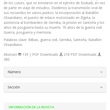
de los Luises, que se enrolaron en el ejército de Euzkadi, en vez
de partir en viaje de estudios. Dividimos la transmisión oral de
sus recuerdos en varios puntos: la incorporación al Batallón
Otxandiano, el puesto de enlace motorizado en Elgeta, la
asistencia al bombardeo de Gernika, la prisión en Santoña y los
años de posguerra hasta su muerte. 70 años de la guerra civil:
Guerra, posguerra y memoria.
Palabras clave: Bilbao, guerra civil, Gernika, Santoña, Batallón
Otxandiano.
Abstract
139 | PDF Downloads
218 PDF Downloads
380
##plugins.themes.bootstrap3.article.d
Número
Sección
INFORMACIÓN DE LA REVISTA