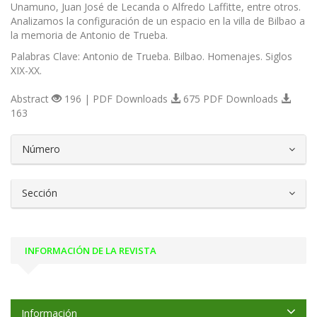
Unamuno, Juan José de Lecanda o Alfredo Laffitte, entre otros.
Analizamos la configuración de un espacio en la villa de Bilbao a
la memoria de Antonio de Trueba.
Palabras Clave: Antonio de Trueba. Bilbao. Homenajes. Siglos
XIX-XX.
Abstract
196 | PDF Downloads
675 PDF Downloads
163
##plugins.themes.bootstrap3.article.d
Número
Sección
INFORMACIÓN DE LA REVISTA
Información