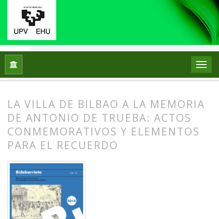
Inicio
Archivos
Núm. 25 (2014): JAI GIROAK. SOCIABILIDAD
LA VILLA DE BILBAO A LA MEMORIA
DE ANTONIO DE TRUEBA: ACTOS
CONMEMORATIVOS Y ELEMENTOS
PARA EL RECUERDO
##plugins.themes.bootstrap3.article.
##plugins.themes.bootstrap3.article.