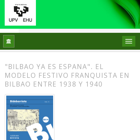
Inicio
Archivos
Núm. 25 (2014): JAI GIROAK. SOCIABILIDAD
"BILBAO YA ES ESPANA". EL
MODELO FESTIVO FRANQUISTA EN
BILBAO ENTRE 1938 Y 1940
##plugins.themes.bootstrap3.article.
##plugins.themes.bootstrap3.article.