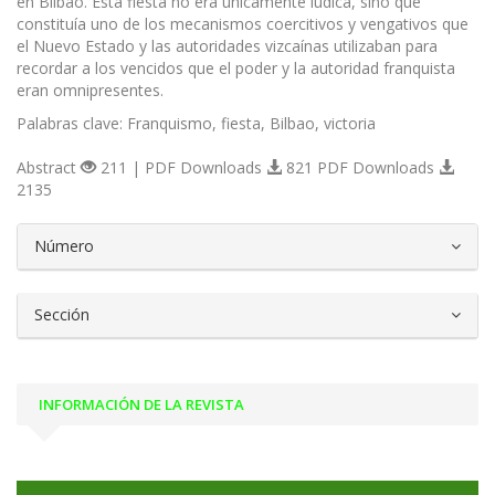
en Bilbao. Esta fiesta no era únicamente lúdica, sino que
constituía uno de los mecanismos coercitivos y vengativos que
el Nuevo Estado y las autoridades vizcaínas utilizaban para
recordar a los vencidos que el poder y la autoridad franquista
eran omnipresentes.
Palabras clave: Franquismo, fiesta, Bilbao, victoria
Abstract
211 | PDF Downloads
821 PDF Downloads
2135
##plugins.themes.bootstrap3.article.d
Número
Sección
INFORMACIÓN DE LA REVISTA