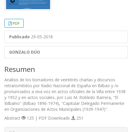
PDF
Publicado
29-05-2018
GONZALO DÚO
Resumen
Análisis de los borradores de veintitrés charlas y discursos
retransmitidos por Radio Nacional de España en Bilbao y /o
pronunciados a viva voz en actos oficiales de la Villa entre 1938
y 1952 y en actos sociales, por Luis M. Robledo Barrera, "El
Bilbaíno" (Bilbao 1896-1974), "Capitular Delegado Permanente
en Organizaciones de Actos Municipales (1939-1947)".
Abstract
125 | PDF Downloads
251
##plugins.themes.bootstrap3.article.d