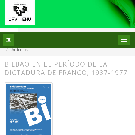
Inicio
Archivos
Núm. 26 (2016): BILBAO EN EL PERÍODO 
Artículos
BILBAO EN EL PERÍODO DE LA
DICTADURA DE FRANCO, 1937-1977
##plugins.themes.bootstrap3.article.
##plugins.themes.bootstrap3.article.