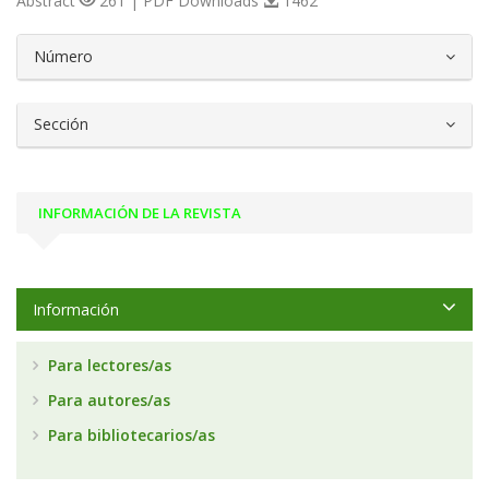
Abstract
261 | PDF Downloads
1462
##plugins.themes.bootstrap3.article.d
Número
Sección
INFORMACIÓN DE LA REVISTA
Información
Para lectores/as
Para autores/as
Para bibliotecarios/as