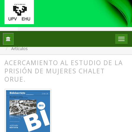
Inicio
Archivos
Núm. 26 (2016): BILBAO EN EL PERÍODO 
Artículos
ACERCAMIENTO AL ESTUDIO DE LA
PRISIÓN DE MUJERES CHALET
ORUE.
##plugins.themes.bootstrap3.article.
##plugins.themes.bootstrap3.article.