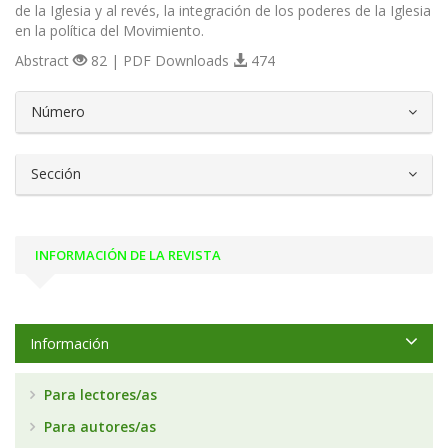
de la Iglesia y al revés, la integración de los poderes de la Iglesia
en la política del Movimiento.
Abstract
82 | PDF Downloads
474
##plugins.themes.bootstrap3.article.d
Número
Sección
INFORMACIÓN DE LA REVISTA
Información
Para lectores/as
Para autores/as