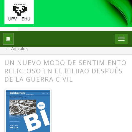
Inicio
Archivos
Núm. 26 (2016): BILBAO EN EL PERÍODO 
Artículos
UN NUEVO MODO DE SENTIMIENTO
RELIGIOSO EN EL BILBAO DESPUÉS
DE LA GUERRA CIVIL
##plugins.themes.bootstrap3.article.
##plugins.themes.bootstrap3.article.