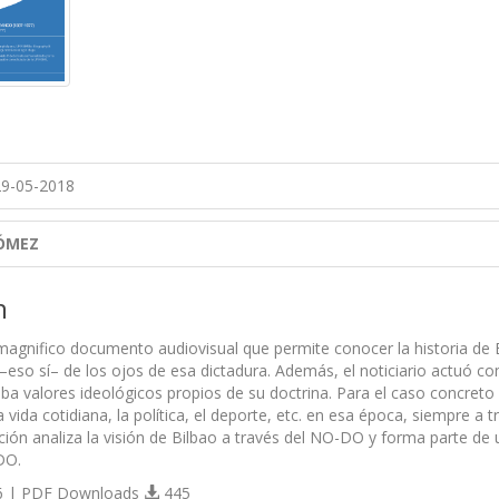
9-05-2018
ÓMEZ
n
gnifico documento audiovisual que permite conocer la historia de Es
 –eso sí– de los ojos de esa dictadura. Además, el noticiario actuó c
gaba valores ideológicos propios de su doctrina. Para el caso concre
 vida cotidiana, la política, el deporte, etc. en esa época, siempre 
ión analiza la visión de Bilbao a través del NO-DO y forma parte de
DO.
 | PDF Downloads
445