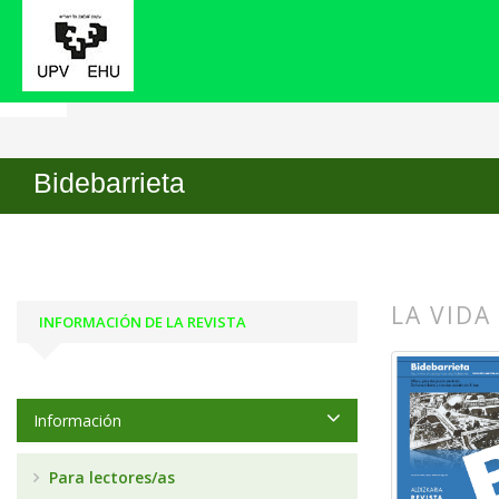
Inicio
Archivos
Núm. 26 (2016): BILBAO EN 
Bidebarrieta
Artículos
LA VIDA
INFORMACIÓN DE LA REVISTA
##plugin
##plugin
Información
Para lectores/as