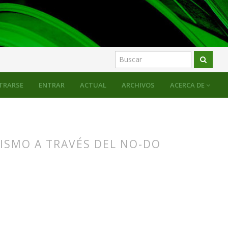
NCOREN DIKTATURA ALDIAN (1937-1977)
TRARSE
ENTRAR
ACTUAL
ARCHIVOS
ACERCA DE
UISMO A TRAVÉS DEL NO-DO