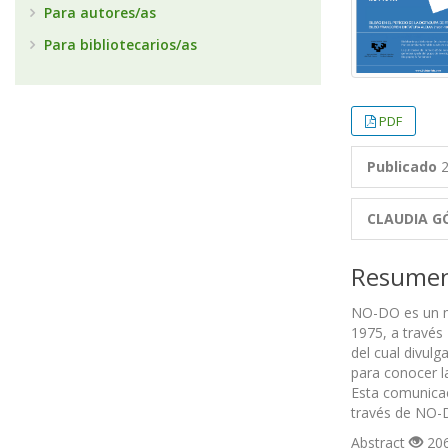
Para autores/as
Para bibliotecarios/as
PDF
Publicado
2
CLAUDIA G
Resume
NO-DO es un ma
1975, a través
del cual divul
para conocer la
Esta comunicac
través de NO-
Abstract
206