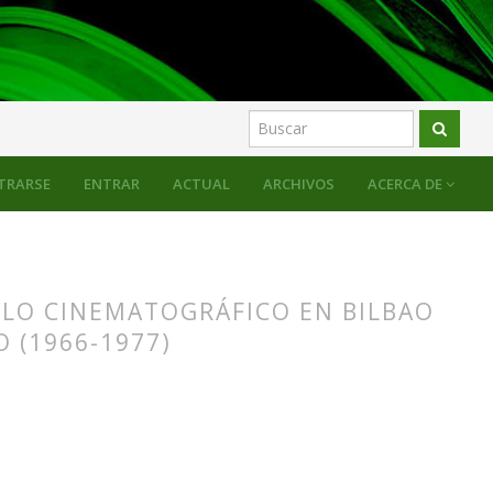
NCOREN DIKTATURA ALDIAN (1937-1977)
TRARSE
ENTRAR
ACTUAL
ARCHIVOS
ACERCA DE
ULO CINEMATOGRÁFICO EN BILBAO
 (1966-1977)