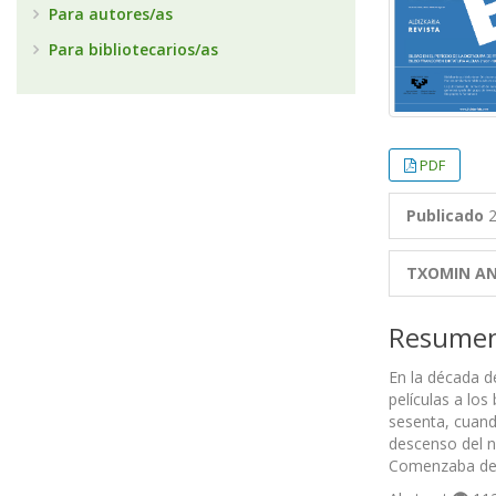
Para autores/as
Para bibliotecarios/as
PDF
Publicado
2
TXOMIN A
Resume
En la década d
películas a los
sesenta, cuand
descenso del nú
Comenzaba de e