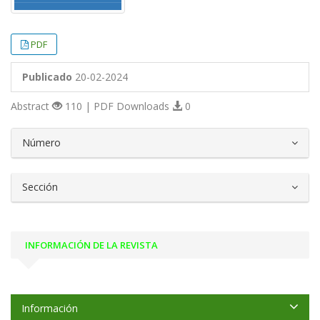
PDF
Publicado
20-02-2024
Abstract
110 | PDF Downloads
0
##plugins.themes.bootstrap3.article.d
Número
Sección
INFORMACIÓN DE LA REVISTA
Información