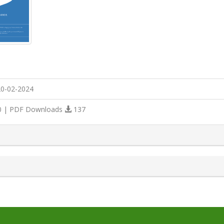
0-02-2024
 | PDF Downloads
137
s.themes.bootstrap3.article.details##