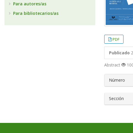
Para autores/as
Para bibliotecarios/as
PDF
Publicado
2
Abstract
100
##plugin
Número
Sección